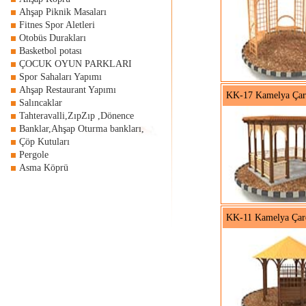
Ahşap Piknik Masaları
Fitnes Spor Aletleri
Otobüs Durakları
Basketbol potası
ÇOCUK OYUN PARKLARI
Spor Sahaları Yapımı
Ahşap Restaurant Yapımı
KK-17 Kamelya Çar
Salıncaklar
Tahteravalli,ZıpZıp ,Dönence
Banklar,Ahşap Oturma bankları,
Çöp Kutuları
Pergole
Asma Köprü
KK-11 Kamelya Çar