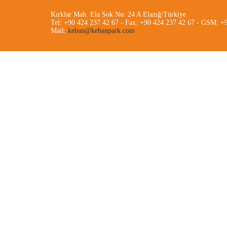
Kırklar Mah. Ela Sok No: 24 A Elazığ/Türkiye
Tel: +90 424 237 42 67 - Fax: +90 424 237 42 67 - GSM: +
Mail:
keban@kebanpark.com