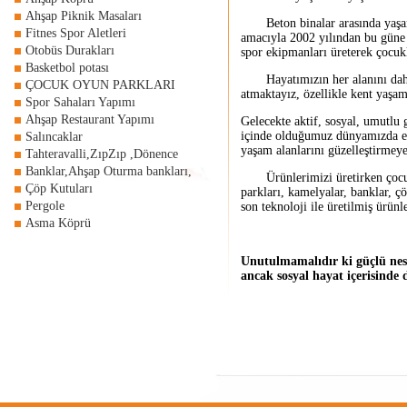
Ahşap Piknik Masaları
Beton binalar arasında yaşamak
Fitnes Spor Aletleri
amacıyla 2002 yılından bu güne ka
Otobüs Durakları
spor ekipmanları üreterek çocuk
Basketbol potası
Hayatımızın her alanını daha r
ÇOCUK OYUN PARKLARI
atmaktayız, özellikle kent yaşam
Spor Sahaları Yapımı
Ahşap Restaurant Yapımı
Gelecekte aktif, sosyal, umutlu
içinde olduğumuz dünyamızda elb
Salıncaklar
yaşam alanlarını güzelleştirmeye
Tahteravalli,ZıpZıp ,Dönence
Banklar,Ahşap Oturma bankları,
Ürünlerimizi üretirken çocukla
Çöp Kutuları
parkları, kamelyalar, banklar, çö
Pergole
son teknoloji ile üretilmiş ürün
Asma Köprü
Unutulmamalıdır ki güçlü nesi
ancak sosyal hayat içerisinde d