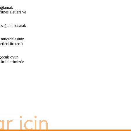
sağlamak
itnes aletleri ve
 sağlam basarak
m mücadelesinin
tleri üreterek
 çocuk oyun
i ürünlerimizde