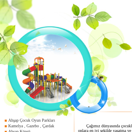
Ahşap Çocuk Oyun Parkları
Kamelya , Gazebo , Çardak
Çağımız dünyasında çocuklarımız
onlara en iyi şekilde yaşatma v
Ahşap Köprü