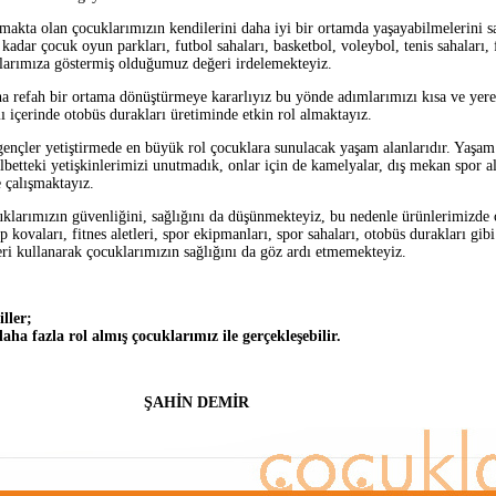
ta olan çocuklarımızın kendilerini daha iyi bir ortamda yaşayabilmelerini 
dar çocuk oyun parkları, futbol sahaları, basketbol, voleybol, tenis sahaları, f
larımıza göstermiş olduğumuz değeri irdelemekteyiz.
efah bir ortama dönüştürmeye kararlıyız bu yönde adımlarımızı kısa ve yere
ı içerinde otobüs durakları üretiminde etkin rol almaktayız.
 gençler yetiştirmede en büyük rol çocuklara sunulacak yaşam alanlarıdır. Yaşa
etteki yetişkinlerimizi unutmadık, onlar için de kamelyalar, dış mekan spor ale
 çalışmaktayız.
rımızın güvenliğini, sağlığını da düşünmekteyiz, bu nedenle ürünlerimizde
p kovaları, fitnes aletleri, spor ekipmanları, spor sahaları, otobüs durakları gib
leri kullanarak çocuklarımızın sağlığını da göz ardı etmemekteyiz.
ller;
aha fazla rol almış çocuklarımız ile gerçekleşebilir.
ŞAHİN DEMİR