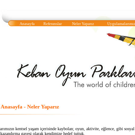
Anasayfa
Referanslar
Neler Yaparız
Uygulamalarımı
Anasayfa
-
Neler Yaparız
ın kentsel yaşam içerisinde kaybolan; oyun, aktivite, eğlence, gibi sosyal f
e kazandırma gayesi olarak kendimize hedef tuttuk.