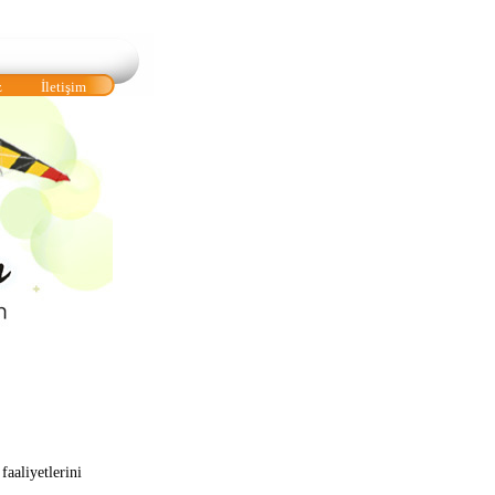
z
İletişim
aaliyetlerini