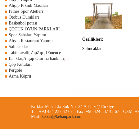
Ahşap Piknik Masaları
Fitnes Spor Aletleri
Otobüs Durakları
Basketbol potası
ÇOCUK OYUN PARKLARI
Spor Sahaları Yapımı
Özellikleri
:
Ahşap Restaurant Yapımı
Salıncaklar
Salıncaklar
Tahteravalli,ZıpZıp ,Dönence
Banklar,Ahşap Oturma bankları,
Çöp Kutuları
Pergole
Asma Köprü
Kırklar Mah. Ela Sok No: 24 A Elazığ/Türkiye
Tel: +90 424 237 42 67 - Fax: +90 424 237 42 67 - GSM: +
Mail:
keban@kebanpark.com